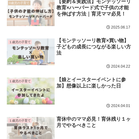
【要約＆実践法】モンテッソーリ
0歳児の子育て
教育×ハーバード式で子供の才能
を伸ばす方法｜育児ママ必見！
2025.06.17
【モンテッソーリ教育×買い物】
１歳児の子育て
子どもの成長につながる楽しい方
法
2024.04.22
【娘とイースターイベントに参
１歳児の子育て
加】想像以上に楽しかった日
2024.04.01
育休中のママ必見！育休残り１ヶ
１歳児の子育て
月でやるべきこと