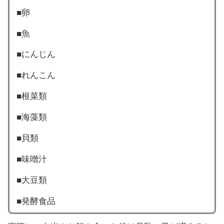
■卵
■魚
■にんじん
■れんこん
■根菜類
■海藻類
■貝類
■味噌汁
■大豆類
■発酵食品