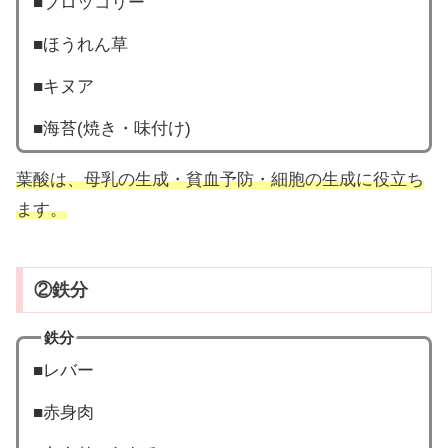
■ブロッコリー
■ほうれん草
■キヌア
■海苔(焼き・味付け)
葉酸は、母乳の生成・貧血予防・細胞の生成に役立ち
ます。
②鉄分
鉄分
■レバー
■赤身肉