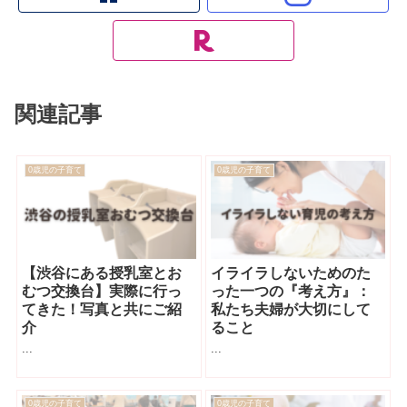
関連記事
0歳児の子育て
0歳児の子育て
【渋谷にある授乳室とお
イライラしないためのた
むつ交換台】実際に行っ
った一つの『考え方』：
てきた！写真と共にご紹
私たち夫婦が大切にして
介
ること
...
...
0歳児の子育て
0歳児の子育て