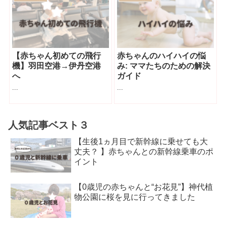
【赤ちゃん初めての飛行
赤ちゃんのハイハイの悩
機】羽田空港→伊丹空港
み: ママたちのための解決
へ
ガイド
...
...
人気記事ベスト３
【生後1ヵ月目で新幹線に乗せても大
丈夫？ 】赤ちゃんとの新幹線乗車のポ
イント
【0歳児の赤ちゃんと“お花見”】神代植
物公園に桜を見に行ってきました